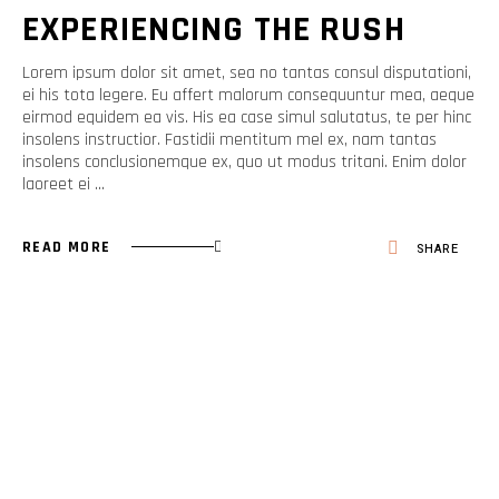
EXPERIENCING THE RUSH
Lorem ipsum dolor sit amet, sea no tantas consul disputationi,
ei his tota legere. Eu affert malorum consequuntur mea, aeque
eirmod equidem ea vis. His ea case simul salutatus, te per hinc
insolens instructior. Fastidii mentitum mel ex, nam tantas
insolens conclusionemque ex, quo ut modus tritani. Enim dolor
laoreet ei
READ MORE
SHARE