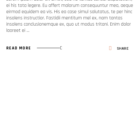
ei his tota legere. Eu affert malorum consequuntur mea, aeque
eirmod equidem ea vis. His ea case simul salutatus, te per hinc
insolens instructior. Fastidii mentitum mel ex, nam tantas
insolens conclusionemque ex, quo ut modus tritani. Enim dolor
laoreet ei
READ MORE
SHARE