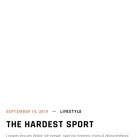
SEPTEMBER 10, 2019
LIFESTYLE
THE HARDEST SPORT
Lorem ipsum dolor sit amet, sea no tantas consul disputationi,