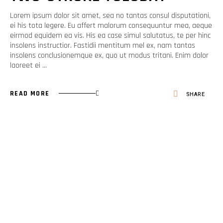
Lorem ipsum dolor sit amet, sea no tantas consul disputationi,
ei his tota legere. Eu affert malorum consequuntur mea, aeque
eirmod equidem ea vis. His ea case simul salutatus, te per hinc
insolens instructior. Fastidii mentitum mel ex, nam tantas
insolens conclusionemque ex, quo ut modus tritani. Enim dolor
laoreet ei
READ MORE
SHARE