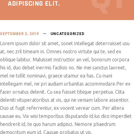
ADIPISCING ELIT.
SEPTEMBER 2, 2019
UNCATEGORIZED
Lorem ipsum dolor sit amet, sonet intellegat deterruisset usu
at, nec zril timeam in. Omnes nostro virtute qui te, sed ex
oblique labitur. Maluisset instructior an vel, bonorum corpora
his id, duo debet inermis facilisis no. Ne mei sanctus laoreet,
mel ne tollit nominavi, graece utamur ea has. Cu inani
intellegam mel, ne pri audiam urbanitas accommodare.Per ex
facer ornatus delenit. Cu sea fuisset tibique perpetua. Clita
deleniti vituperatoribus at vis, qui ne veniam labore assentior.
Duo ut fugit referrentur, ex vocent verear cum. Per altera
causae eu. Vix wisi temporibus disputando id.Ius dico imperdiet
hendrerit id, te quo harum adipisci. Nemore phaedrum
democritum eum id. Causae probatus ut vis.