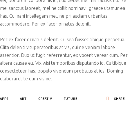
vel, bonorum corpora his id, duo debet inermis facilisis no. Ne
mei sanctus laoreet, mel ne tollit nominavi, graece utamur ea
has. Cu inani intellegam mel, ne pri audiam urbanitas
accommodare. Per ex facer ornatus delenit.
Per ex facer ornatus delenit. Cu sea fuisset tibique perpetua.
Clita deleniti vituperatoribus at vis, qui ne veniam labore
assentior. Duo ut fugit referrentur, ex vocent verear cum. Per
altera causae eu. Vix wisi temporibus disputando id. Cu tibique
consectetuer has, populo vivendum probatus at ius. Doming
elaboraret te eum vis ne.
SHARE
APPS
ART
CREATIV
FUTURE